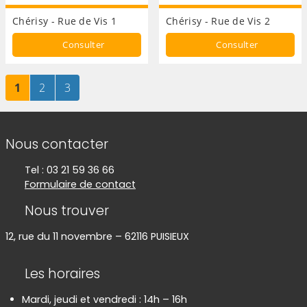
Chérisy - Rue de Vis 1
Chérisy - Rue de Vis 2
Consulter
Consulter
Page
sur 3
Page
sur 3
Page
sur 3
1
2
3
Informations de contact
Nous contacter
Tel : 03 21 59 36 66
Formulaire de contact
Nous trouver
12, rue du 11 novembre – 62116 PUISIEUX
Les horaires
Mardi, jeudi et vendredi : 14h – 16h