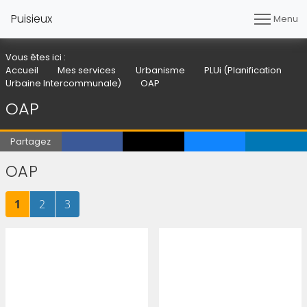
Puisieux
Menu
Vous êtes ici :
Accueil
Mes services
Urbanisme
PLUi (Planification
Urbaine Intercommunale)
OAP
OAP
Partagez
OAP
Page
sur 3
Page
sur 3
Page
sur 3
1
2
3